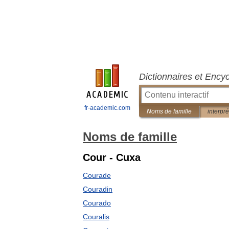
Dictionnaires et Ency
fr-academic.com
Noms de famille
interpré
Noms de famille
Cour - Cuxa
Courade
Couradin
Courado
Couralis