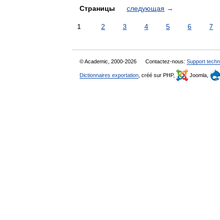
Страницы
следующая
→
1
2
3
4
5
6
7
© Academic, 2000-2026
Contactez-nous:
Support techn
Dictionnaires exportation
, créé sur PHP,
Joomla,