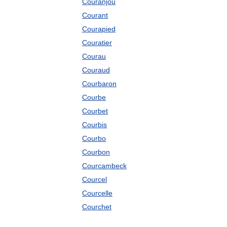
Couranjou
Courant
Courapied
Couratier
Courau
Couraud
Courbaron
Courbe
Courbet
Courbis
Courbo
Courbon
Courcambeck
Courcel
Courcelle
Courchet