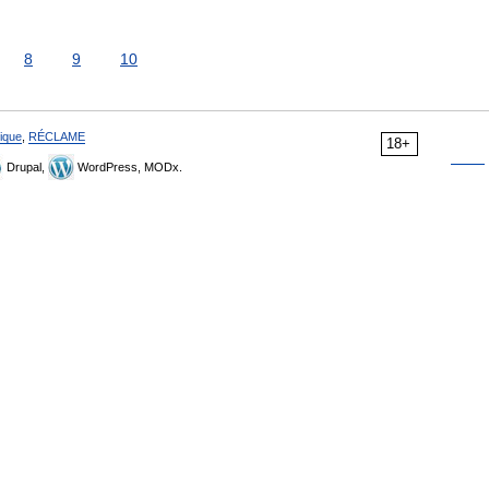
8
9
10
ique
,
RÉCLAME
18+
Drupal,
WordPress, MODx.