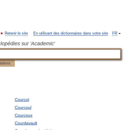
Retenir le site
En utilisant des dictionnaires dans votre site
FR
clopédies sur 'Academic'
tations
Courcol
Courcoul
Courcoux
Courdavault