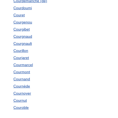
Courdemanche (de)
Courdoumi
Couret
Courgenou
Courgibet
Courgnaud
Courgnault
Courillon
Courjaret
Courmarcel
Courmont
Cournand
Cournède
Cournoyer
Cournut
Couroble